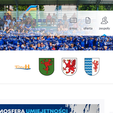
o nas
oferta
zespoły