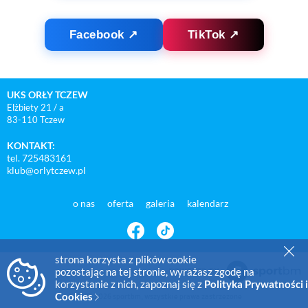
Facebook ↗
TikTok ↗
UKS ORŁY TCZEW
Elżbiety 21 / a
83-110 Tczew
KONTAKT:
tel. 725483161
klub@orlytczew.pl
o nas
oferta
galeria
kalendarz
strona korzysta z plików cookie
pozostając na tej stronie, wyrażasz zgodę na
korzystanie z nich, zapoznaj się z
Polityka Prywatności i
Cookies
© 2015-2026 sportbm, wszystkie prawa zastrzeżone