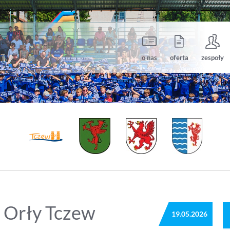
o nas
oferta
zespoły
 Orły Tczew
19.05.2026