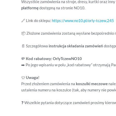
Wszystkie zamówienia na stroje, dresy, kurtki oraz inny
platformę
dostępną na stronie NO10.
🔗 Link do sklepu:
https://www.no10.pl/orly-tczew,245
📦 Złożone zamówienia zostaną wysłane bezpośrednio 
📄 Szczegółowa
instrukcja składania zamówień
dostępn
💸
Kod rabatowy: OrlyTczewNO10
➡️ Po jego wpisaniu w polu „kod rabatowy” otrzymają P
👕
Uwaga!
Przed złożeniem zamówienia na
koszulki meczowe
nale
ustalenia numeru na koszulce (tak, aby numery nie powie
❓ Wszelkie pytania dotyczące zamówień prosimy kierow