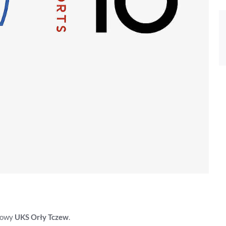
etowy
UKS Orły Tczew
.